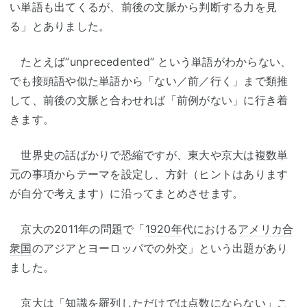
い単語も出てくるが、前後の文脈から判断する力を見
る」とありました。
たとえば”unprecedented” という単語がわからない、
でも接頭語や似た単語から「ない／前／行く」まで類推
して、前後の文脈と合わせれば「前例がない」に行き着
きます。
世界史の話ばかりで恐縮ですが、東大や京大は複数単
元の事項からテーマを設定し、方針（ヒントはあります
が自分で考えます）に沿ってまとめさせます。
京大の2011年の問題で「
1920年
代における
アメリカ合
衆国
のアジアとヨーロッパでの外交」という出題があり
ました。
京大は「知識を羅列しただけでは点数にならない」こ