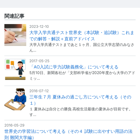
関連記事
2023-12-10
大学入学共通テスト世界史（本試験・追試験）これま
での解答・解説＋直前アドバイス
大学入学共通テストまであと１ヶ月、国公立大学志望のみなさ
ん…
2017-05-25
「AO入試に学力試験義務化」について考える
5月10日、新聞各社が「文部科学省が2020年度から大学のアド
ミッ…
2016-07-12
三年生７月 夏休みの過ごし方について考える（その
１）
１ 夏休みは自分との勝負 高校生活最後の夏休みが目前です。
す…
2016-05-29
世界史の学習法について考える（その４ 試験に出やすい用語の法
則 難関大学編）