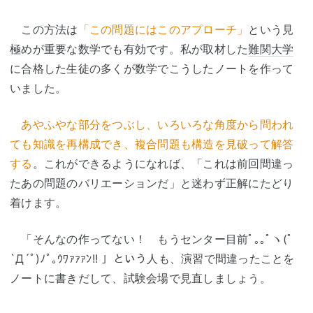
この方法は
「この問題にはこのアプローチ」
という見
極めが重要な数学でも有効です。私が取材した
難関大学
に合格した生徒の多くが数学でこうしたノートを作って
いました。
あやふやな部分をつぶし、いろいろな角度から問われ
ても知識を再構成でき、複合問題も構造を見破って解答
する
。これができるようになれば、「これは前回間違っ
たあの問題のバリエーションだ」と迷わず正解にたどり
着けます。
「そんなの作ってない！ もうセンター目前ﾟ｡｡ﾟヽ(ﾟ
`Д´ﾟ)ﾉﾟ｡ｳﾜｧｧｧﾝ!! 」という人も、演習で間違ったことを
ノートに書きだして、試験会場で見直しましょう。