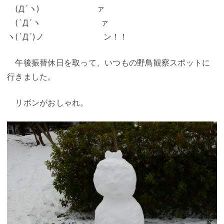
(Д´ヽ) ァ
(`Д´ヽ ァ
ヽ(`Д´)ノ ン！！
午後振替休日を取って、いつもの野鳥観察スポットに
行きました。
リボンがおしゃれ。