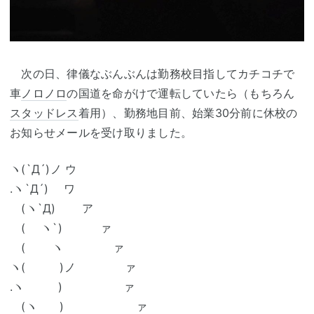
次の日、律儀なぶんぶんは勤務校目指してカチコチで
車
ノロ
ノロ
の国道を命がけで運転していたら（もちろん
スタッドレス
着用）、勤務地目前、始業30分前に休校の
お知らせメールを受け取りました。
ヽ(`Д´)ノ ウ
.ヽ`Д´) ワ
(ヽ`Д) ア
( ヽ`) ァ
( ヽ ァ
ヽ( )ノ ァ
.ヽ ) ァ
(ヽ ) ァ